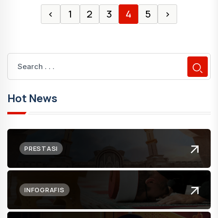
‹
1
2
3
4
5
›
Hot News
PRESTASI
INFOGRAFIS