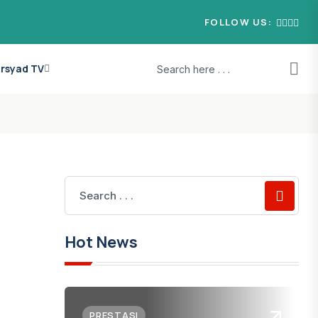
FOLLOW US:
ia Saddam Borong Juara 1 Lomba Hafalan, Juara 3...
 Irsyad TV
Hot News
PRESTASI