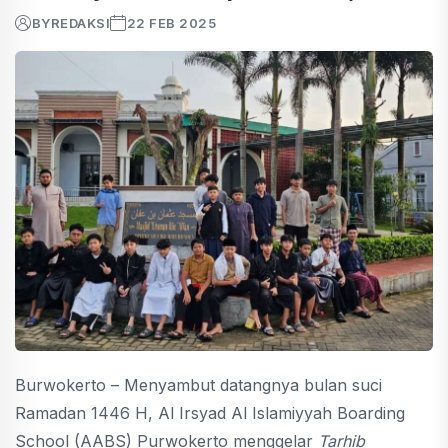
BY
REDAKSI
22 FEB 2025
Burwokerto – Menyambut datangnya bulan suci
Ramadan 1446 H, Al Irsyad Al Islamiyyah Boarding
School (AABS) Purwokerto menggelar
Tarhib