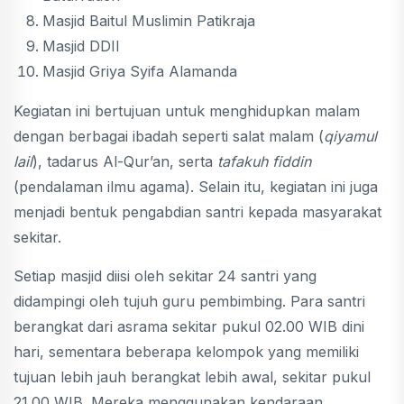
Masjid Baitul Muslimin Patikraja
Masjid DDII
Masjid Griya Syifa Alamanda
Kegiatan ini bertujuan untuk menghidupkan malam
dengan berbagai ibadah seperti salat malam (
qiyamul
lail
), tadarus Al-Qur’an, serta
tafakuh fiddin
(pendalaman ilmu agama). Selain itu, kegiatan ini juga
menjadi bentuk pengabdian santri kepada masyarakat
sekitar.
Setiap masjid diisi oleh sekitar 24 santri yang
didampingi oleh tujuh guru pembimbing. Para santri
berangkat dari asrama sekitar pukul 02.00 WIB dini
hari, sementara beberapa kelompok yang memiliki
tujuan lebih jauh berangkat lebih awal, sekitar pukul
21.00 WIB. Mereka menggunakan kendaraan