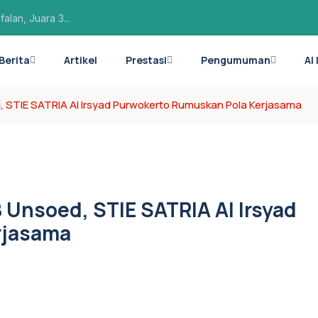
lan, Juara 3...
ba Hafalan PA...
Berita
Artikel
Prestasi
Pengumuman
Al
rima di 1...
 STIE SATRIA Al Irsyad Purwokerto Rumuskan Pola Kerjasama
Unsoed, STIE SATRIA Al Irsyad
rjasama