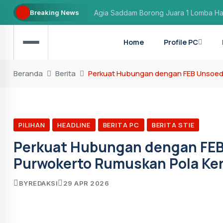
Breaking News
Agia Saddam Borong Juara 1 Lomba Hafa
Safana Hasnah Fawzia Raih Juara 3 Lom
Home
Profile PC
Aflaha Prasetyo: Hafiz yang berhasil dite
Beranda
Berita
Perkuat Hubungan dengan FEB Unsoed,
PILIHAN
HEADLINE
BERITA PC
BERITA STIE
Perkuat Hubungan dengan FEB 
Purwokerto Rumuskan Pola Ke
BY
REDAKSI
29 APR 2026