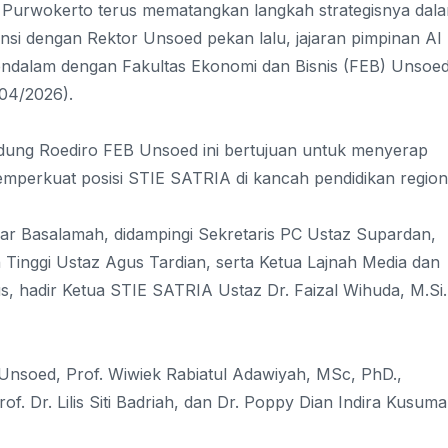
Purwokerto terus mematangkan langkah strategisnya dal
iensi dengan Rektor Unsoed pekan lalu, jajaran pimpinan Al
ndalam dengan Fakultas Ekonomi dan Bisnis (FEB) Unsoe
04/2026).
dung Roediro FEB Unsoed ini bertujuan untuk menyerap
 memperkuat posisi STIE SATRIA di kancah pendidikan region
mar Basalamah, didampingi Sekretaris PC Ustaz Supardan,
 Tinggi Ustaz Agus Tardian, serta Ketua Lajnah Media dan
 hadir Ketua STIE SATRIA Ustaz Dr. Faizal Wihuda, M.Si.
nsoed, Prof. Wiwiek Rabiatul Adawiyah, MSc, PhD.,
f. Dr. Lilis Siti Badriah, dan Dr. Poppy Dian Indira Kusuma