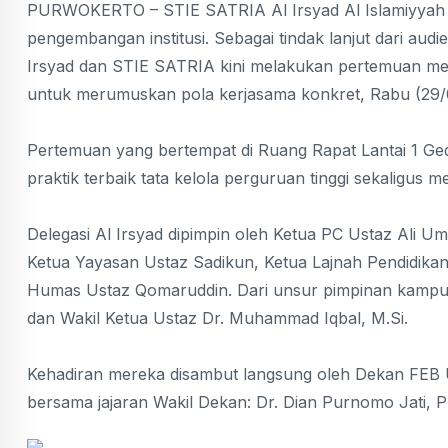
PURWOKERTO – STIE SATRIA Al Irsyad Al Islamiyyah 
pengembangan institusi. Sebagai tindak lanjut dari aud
Irsyad dan STIE SATRIA kini melakukan pertemuan me
untuk merumuskan pola kerjasama konkret, Rabu (29/
Pertemuan yang bertempat di Ruang Rapat Lantai 1 Ge
praktik terbaik tata kelola perguruan tinggi sekaligus
Delegasi Al Irsyad dipimpin oleh Ketua PC Ustaz Ali U
Ketua Yayasan Ustaz Sadikun, Ketua Lajnah Pendidikan
Humas Ustaz Qomaruddin. Dari unsur pimpinan kampus,
dan Wakil Ketua Ustaz Dr. Muhammad Iqbal, M.Si.
Kehadiran mereka disambut langsung oleh Dekan FEB U
bersama jajaran Wakil Dekan: Dr. Dian Purnomo Jati, Pro