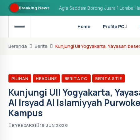
Breaking News
Agia Saddam Borong Juara 1 Lomba Hafa
Safana Hasnah Fawzia Raih Juara 3 Lom
Home
Profile PC
Aflaha Prasetyo: Hafiz yang berhasil dite
Beranda
Berita
Kunjungi UII Yogyakarta, Yayasan bese
PILIHAN
HEADLINE
BERITA PC
BERITA STIE
Kunjungi UII Yogyakarta, Yaya
Al Irsyad Al Islamiyyah Purwok
Kampus
BY
REDAKSI
18 JUN 2026