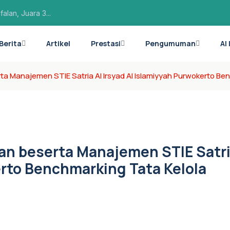
lan, Juara 3...
ba Hafalan PA...
Berita
Artikel
Prestasi
Pengumuman
Al
rima di 1...
rta Manajemen STIE Satria Al Irsyad Al Islamiyyah Purwokerto B
san beserta Manajemen STIE Satr
erto Benchmarking Tata Kelola