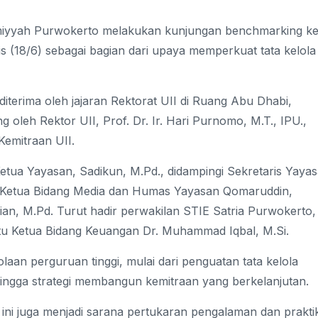
amiyyah Purwokerto melakukan kunjungan benchmarking k
is (18/6) sebagai bagian dari upaya memperkuat tata kelola
diterima oleh jajaran Rektorat UII di Ruang Abu Dhabi,
oleh Rektor UII, Prof. Dr. Ir. Hari Purnomo, M.T., IPU.,
emitraan UII.
etua Yayasan, Sadikun, M.Pd., didampingi Sekretaris Yaya
, Ketua Bidang Media dan Humas Yayasan Qomaruddin,
dian, M.Pd. Turut hadir perwakilan STIE Satria Purwokerto,
ntu Ketua Bidang Keuangan Dr. Muhammad Iqbal, M.Si.
an perguruan tinggi, mulai dari penguatan tata kelola
gga strategi membangun kemitraan yang berkelanjutan.
 ini juga menjadi sarana pertukaran pengalaman dan prakti