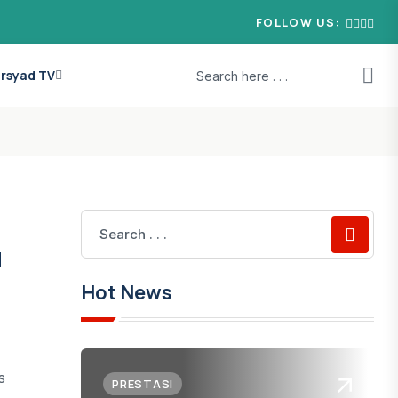
FOLLOW US:
 Irsyad TV
d
Hot News
s
PRESTASI