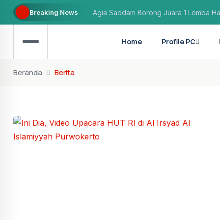
Breaking News
Agia Saddam Borong Juara 1 Lomba Hafa
Safana Hasnah Fawzia Raih Juara 3 Lom
Home
Profile PC
Aflaha Prasetyo: Hafiz yang berhasil dite
Beranda
Berita