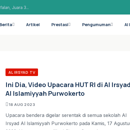
lan, Juara 3...
ba Hafalan PA...
Berita
Artikel
Prestasi
Pengumuman
Al
rima di 1...
AL IRSYAD TV
Ini Dia, Video Upacara HUT RI di Al Irsya
Al Islamiyyah Purwokerto
18 AUG 2023
Upacara bendera digelar serentak di semua sekolah Al
Irsyad Al Islamiyyah Purwokerto pada Kamis, 17 Agustu